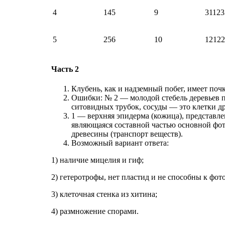
4
145
9
31123
5
256
10
12122
Часть 2
Клубень, как и надземный побег, имеет почк
Ошибки: № 2 — молодой стебель деревьев п
ситовидных трубок, сосуды — это клетки д
1 — верхняя эпидерма (кожица), представле
являющаяся составной частью основной фот
древесины (транспорт веществ).
Возможный вариант ответа:
1) наличие мицелия и гиф;
2) гетеротрофы, нет пластид и не способны к фот
3) клеточная стенка из хитина;
4) размножение спорами.