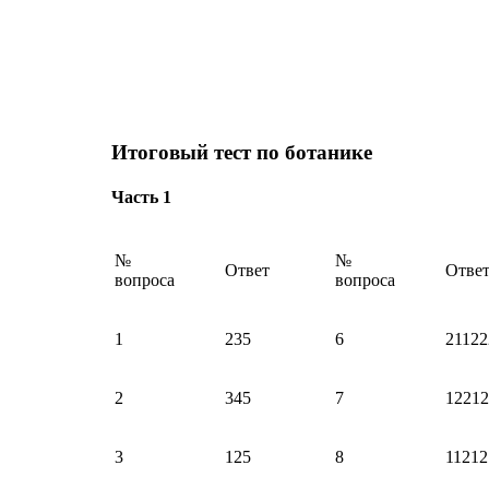
Итоговый тест по ботанике
Часть 1
№
№
Ответ
Отве
вопроса
вопроса
1
235
6
21122
2
345
7
12212
3
125
8
11212