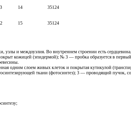
3
14
35124
2
15
35124
и, узлы и междоузлия. Во внутреннем строении есть сердцевина, 
окрыт кожицей (эпидермой); № 3 — пробка образуется в первый 
ревесины.
нная одним слоем живых клеток и покрытая кутикулой (транспира
осинтезирующей ткани (фотосинтез); 3 — проводящий пучок, со
осинтезу;