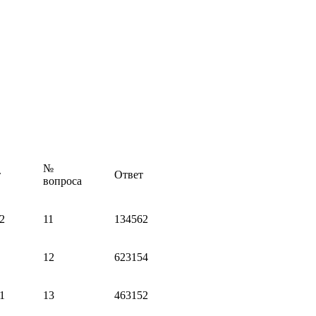
№
т
Ответ
вопроса
2
11
134562
12
623154
1
13
463152