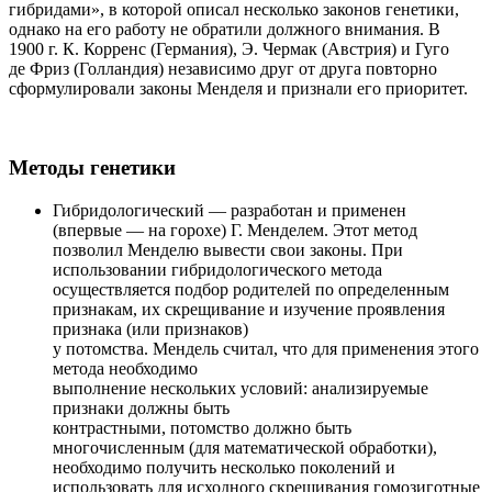
гибридами», в которой описал несколько законов генетики,
однако на его работу не обратили должного внимания. В
1900 г. К. Корренс (Германия), Э. Чермак (Австрия) и Гуго
де Фриз (Голландия) независимо друг от друга повторно
сформулировали законы Менделя и признали его приоритет.
Методы генетики
Гибридологический — разработан и применен
(впервые — на горохе) Г. Мен­делем. Этот метод
позволил Менделю вывести свои законы. При
использовании гибридологического метода
осуществляется подбор родителей по определенным
признакам, их скрещивание и изучение проявления
признака (или признаков)
у потомства. Мендель считал, что для применения этого
метода необходимо
выполнение нескольких условий: анализируемые
признаки должны быть
контрастными, потомство должно быть
многочисленным (для математической обработки),
необходимо получить несколько поколений и
использовать для исходного скрещивания гомозиготные