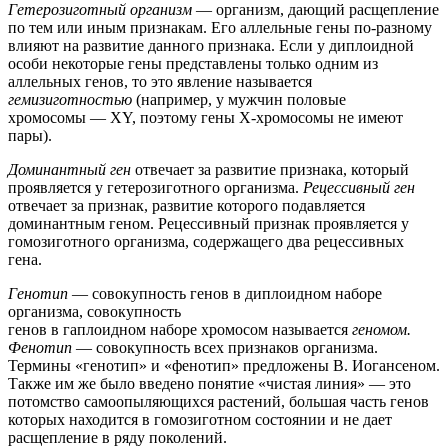
Гетерозиготный организм
— организм, дающий расщепление
по тем или иным признакам. Его аллельные гены по-разному
влияют на развитие данного признака. Если у диплоидной
особи некоторые гены представлены только одним из
аллельных генов, то это явление называется
гемизиготностью
(например, у мужчин половые
хромосомы — XY, поэтому гены X-хромосомы не имеют
пары).
Доминантный
ген
отвечает за развитие признака, который
проявляется у гетерозиготного организма.
Рецессивный
ген
отвечает за признак, развитие которого подавляется
доминантным геном. Рецессивный признак проявляется у
гомозиготного организма, содержащего два рецессивных
гена.
Генотип
— совокупность генов в диплоидном наборе
организма, совокупность
генов в гаплоидном наборе хромосом называется
геномом
.
Фенотип
— совокупность всех признаков организма.
Термины «генотип» и «фенотип» предложены В. Иогансеном.
Также им же было введено понятие «чистая линия» — это
потомство самоопыляющихся растений, большая часть генов
которых находится в гомозиготном состоянии и не дает
расщепление в ряду поколений.