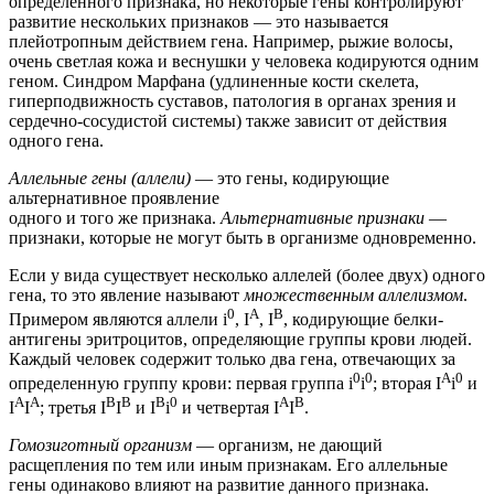
определенного признака, но некоторые гены контролируют
развитие нескольких признаков — это называется
плейотропным действием гена. Например, рыжие волосы,
очень светлая кожа и веснушки у человека кодируются одним
геном. Синдром Марфана (удлиненные кости скелета,
гиперподвижность суставов, патология в органах зрения и
сердечно-сосудистой системы) также зависит от действия
одного гена.
Аллельные
гены (аллели
)
— это гены, кодирующие
альтернативное проявление
одного и того же признака.
Альтернативные признаки
—
признаки, которые не могут быть в организме одновременно.
Если у вида существует несколько аллелей (более двух) одного
гена, то это явление называют
множественным аллелизмом
.
0
А
В
Примером являются аллели i
, I
, I
, кодирующие белки-
антигены эритроцитов, определяющие группы крови людей.
Каждый человек содержит только два гена, отвечающих за
0
0
А
0
определенную группу крови: первая группа i
i
; вторая I
i
и
А
А
В
В
В
0
А
В
I
I
; третья I
I
и I
i
и четвертая I
I
.
Гомозиготный организм
— организм, не дающий
расщепления по тем или иным признакам. Его аллельные
гены одинаково влияют на развитие данного признака.