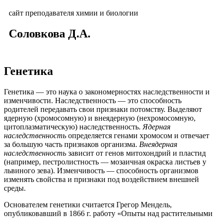
сайт преподавателя химии и биологии
Соловкова Д.А.
Генетика
Генетика — это наука о закономерностях наследственности и
изменчивости. Наследственность — это способность
родителей передавать свои признаки потомству. Выделяют
ядерную (хромосомную) и внеядерную (нехромосомную,
цитоплазматическую) наследственность.
Ядерная
наследственность
определяется генами хромосом и отвечает
за большую часть признаков организма.
Внеядерная
наследственность
зависит от генов митохондрий и пластид
(например, пестролистность — мозаичная окраска листьев у
львиного зева). Изменчивость — способность организмов
изменять свойства и признаки под воздействием внешней
среды.
Основателем генетики считается Грегор Мендель,
опубликовавший в 1866 г. работу «Опыты над растительными