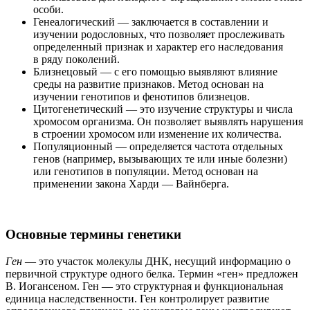
особи.
Генеалогический — заключается в составлении и
изучении родословных, что позволяет прослеживать
определенный признак и характер его наследования
в ряду поколений.
Близнецовый — с его помощью выявляют влияние
среды на развитие признаков. Метод основан на
изучении генотипов и фенотипов близнецов.
Цитогенетический — это изучение структуры и числа
хромосом организма. Он позволяет выявлять нарушения
в строении хромосом или изменение их количества.
Популяционный — определяется частота отдельных
генов (например, вызывающих те или иные болезни)
или генотипов в популяции. Метод основан на
применении закона Харди — Вайнберга.
Основные термины генетики
Ген
— это участок молекулы ДНК, несущий информацию о
первичной структуре одного белка. Термин «ген» предложен
В. Иогансеном. Ген — это структурная и функциональная
единица наследственности. Ген контролирует развитие