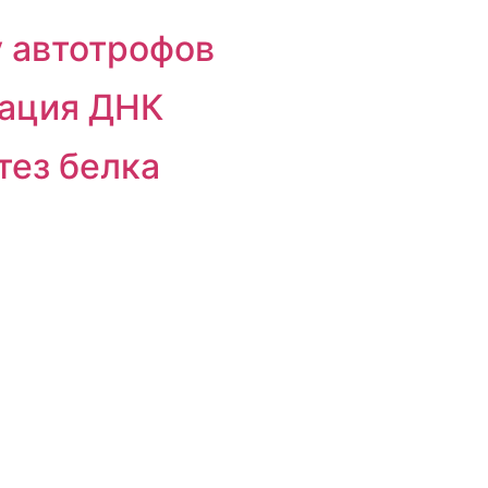
 автотрофов
кация ДНК
тез белка