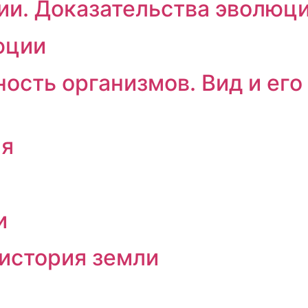
ии. Доказательства эволюц
юции
ость организмов. Вид и его
ия
и
 история земли