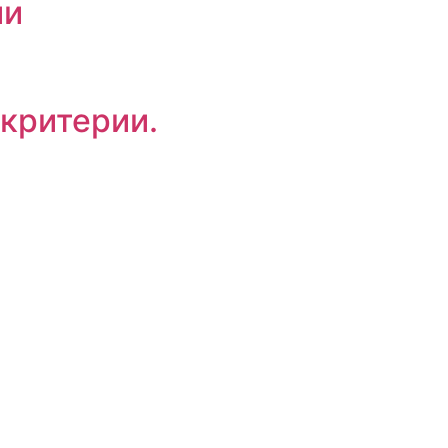
ии
 критерии.